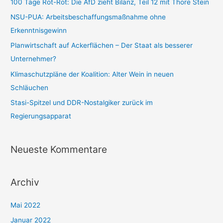
n
100 Tage Rot-Rot: Die AfD zieht Bilanz, Teil 12 mit Thore Stein
n
NSU-PUA: Arbeitsbeschaffungsmaßnahme ohne
a
Erkenntnisgewinn
c
Planwirtschaft auf Ackerflächen – Der Staat als besserer
h
Unternehmer?
:
Klimaschutzpläne der Koalition: Alter Wein in neuen
Schläuchen
Stasi-Spitzel und DDR-Nostalgiker zurück im
Regierungsapparat
Neueste Kommentare
Archiv
Mai 2022
Januar 2022